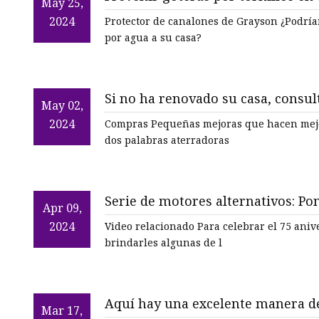
May 25,
2024
Protector de canalones de Grayson ¿Podrían
por agua a su casa?
Si no ha renovado su casa, consul
May 02,
que tienen un gran impacto
2024
Compras Pequeñas mejoras que hacen mejor tu día a día. “Renovación de
dos palabras aterradoras
Serie de motores alternativos: Po
Apr 09,
2024
Video relacionado Para celebrar el 75 an
brindarles algunas de l
Aquí hay una excelente manera d
Mar 17,