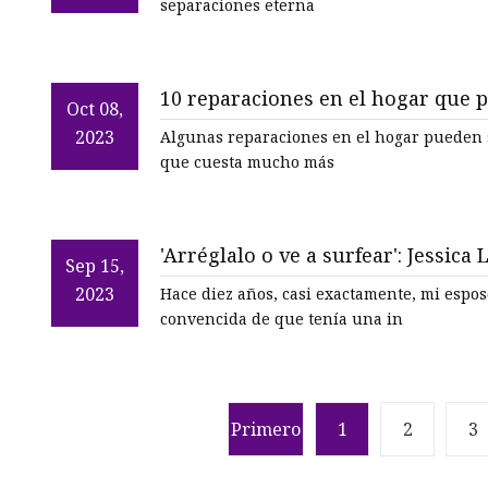
separaciones eterna
10 reparaciones en el hogar que 
Oct 08,
2023
Algunas reparaciones en el hogar pueden s
que cuesta mucho más
'Arréglalo o ve a surfear': Jessica
Sep 15,
la información
2023
Hace diez años, casi exactamente, mi espo
convencida de que tenía una in
Primero
1
2
3