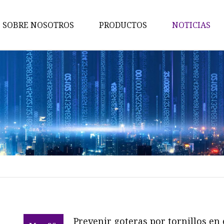
SOBRE NOSOTROS
PRODUCTOS
NOTICIAS
Nueces
Pernos
Tornillos
Lavadoras
Tornillo de cabeza Hexagonal
Tuercas hexagonales
Tornillo penetrante
Auto tornillo de perforación
Pernos de anclaje
Prevenir goteras por tornillos en 