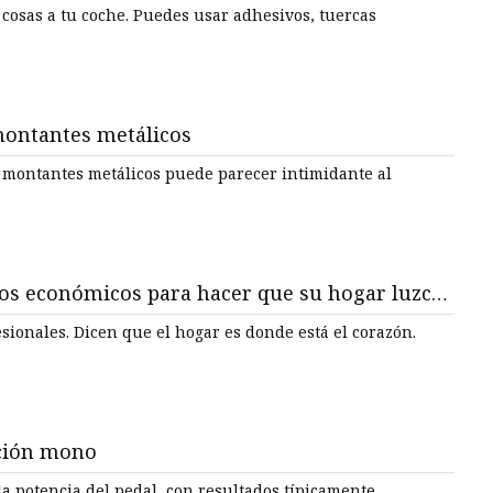
des usar adhesivos, tuercas
montantes metálicos
 montantes metálicos puede parecer intimidante al
cos económicos para hacer que su hogar luzca
e está el corazón.
ación mono
 la potencia del pedal, con resultados típicamente