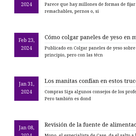
2024
Parece que hay millones de formas de fijar cosas a tu coche. Pue
remachables, pernos o, si
Cómo colgar paneles de yeso en 
Feb 23,
2024
Publicado en Colgar paneles de yeso sobre
principio, pero con las técn
Los manitas confían en estos tru
Jan 31,
mejor y ahorrarle dinero
2024
Compras Siga algunos consejos de los profesionales. Dicen que el hogar es dond
Pero también es dond
Revisión de la fuente de aliment
Jan 08,
2024
Mono, el especialista de Case, da el salto a