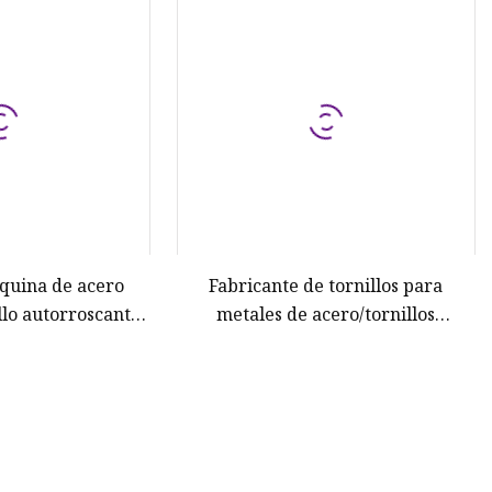
áquina de acero
Fabricante de tornillos para
llo autorroscante,
metales de acero/tornillos
orante, tornillo de
autorroscantes/tornillos
al, tornillos de
autoperforantes/tornillos para
para madera
madera/tornillos para
aglomerado/tornillos para techos
(DIN7504 DIN7981 DIN912
ISO7380)