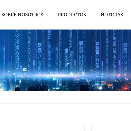
SOBRE NOSOTROS
PRODUCTOS
NOTICIAS
Nueces
Pernos
Tornillos
Lavadoras
Tornillo de cabeza Hexagonal
Tuercas hexagonales
Tornillo penetrante
Auto tornillo de perforación
Pernos de anclaje