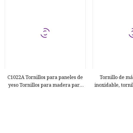
C1022A Tornillos para paneles de
Tornillo de m
yeso Tornillos para madera para
inoxidable, torni
paneles de yeso
tornillo autoperf
cabeza hexagon
fijación 