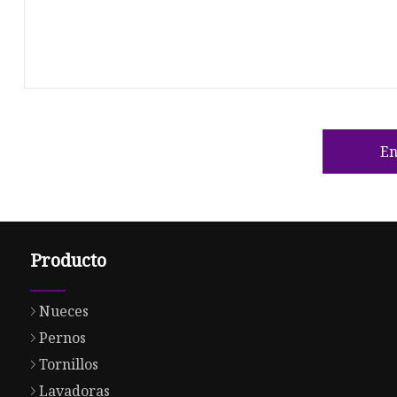
En
Producto
Nueces
Pernos
Tornillos
Lavadoras