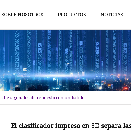
SOBRE NOSOTROS
PRODUCTOS
NOTICIAS
Nueces
Pernos
Tornillos
Lavadoras
Tornillo de cabeza Hexagonal
Tuercas hexagonales
cas hexagonales de repuesto con un batido
Tornillo penetrante
Auto tornillo de perforación
Pernos de anclaje
El clasificador impreso en 3D separa l